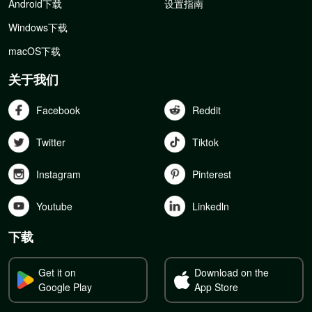
Android下载
设置指南
Windows下载
macOS下载
关于我们
Facebook
Reddit
Twitter
Tiktok
Instagram
Pinterest
Youtube
Linkedln
下载
Get it on
Download on the
Google Play
App Store